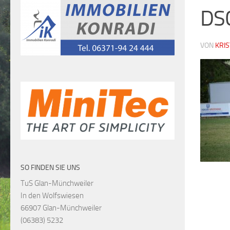
DS
VON
KRI
SO FINDEN SIE UNS
TuS Glan-Münchweiler
In den Wolfswiesen
66907 Glan-Münchweiler
(06383) 5232