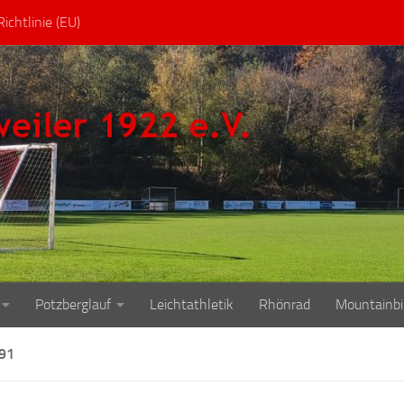
ichtlinie (EU)
Potzberglauf
Leichtathletik
Rhönrad
Mountainbi
91