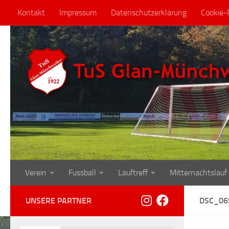
Kontakt
Impressum
Datenschutzerklärung
Cookie-R
Zum Inhalt springen
Verein
Fussball
Lauftreff
Mitternachtslauf
UNSERE PARTNER
DSC_06