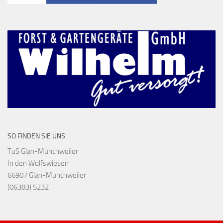
SO FINDEN SIE UNS
TuS Glan-Münchweiler
In den Wolfswiesen
66907 Glan-Münchweiler
(06383) 5232