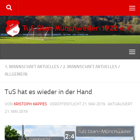
Zum Inhalt springen
1. MANNSCHAFT AKTUELLES
/
2. MANNSCHAFT AKTUELLES
/
ALLGEMEIN
TuS hat es wieder in der Hand
VON
KRISTOPH KAPPES
· VERÖFFENTLICHT
21. MAI 2019
· AKTUALISIERT
21. MAI 2019