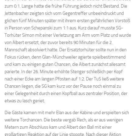
zum 0:1. Lange hatte die frühe Führung jedoch nicht Bestand. Die
Jettenbacher zeigten sich vom Gegentreffer unbeeindruckt und
glichen fünf Minuten später mit ihrem ersten gefährlichen Vorstoß
in Person von Schepanski zum 1:1 aus. Kurz darauf musste SG-
Torhüter Simon mit einer Verletzung am Arm vom Platz und wurde
von Albert ersetzt, der zuvor bereits 90 Minuten für die 2.
Mannschaft absolviert hatte. Der Ersatztorhüter sollte nun in den
Fokus rücken, denn Glan-Münchweiler agierte spielbestimmend
und kam zu einigen guten Chancen, die Albert zunächst allesamt
parierte. In der 26. Minute erhöhte Stenger schließlich per Kopf
nach einer Ecke am langen Pfosten auf 1:2. Der TuS ließ weitere
Chancen liegen, die SG kam kurz vor der Pause noch einmal zu
einer Gelegenheit durch einen Kopfball aus zentraler Position, der
etwas zu lasch geriet.
Die Gäste kamen mit mehr Elan aus der Kabine und erspielten sich
weitere Torchancen. Die beste vergab Rech, als er aus wenigen
Metern zum Abschluss kam und Albert den Ball mit einer
großartigen Reaktion auf der Linie stoppte. Nach dieser Aktion