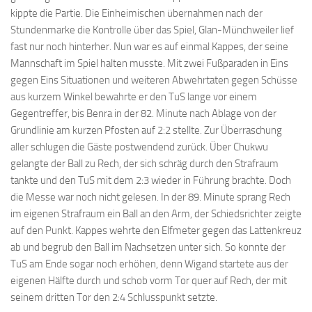
kippte die Partie. Die Einheimischen übernahmen nach der
Stundenmarke die Kontrolle über das Spiel, Glan-Münchweiler lief
fast nur noch hinterher. Nun war es auf einmal Kappes, der seine
Mannschaft im Spiel halten musste. Mit zwei Fußparaden in Eins
gegen Eins Situationen und weiteren Abwehrtaten gegen Schüsse
aus kurzem Winkel bewahrte er den TuS lange vor einem
Gegentreffer, bis Benra in der 82. Minute nach Ablage von der
Grundlinie am kurzen Pfosten auf 2:2 stellte. Zur Überraschung
aller schlugen die Gäste postwendend zurück. Über Chukwu
gelangte der Ball zu Rech, der sich schräg durch den Strafraum
tankte und den TuS mit dem 2:3 wieder in Führung brachte. Doch
die Messe war noch nicht gelesen. In der 89. Minute sprang Rech
im eigenen Strafraum ein Ball an den Arm, der Schiedsrichter zeigte
auf den Punkt. Kappes wehrte den Elfmeter gegen das Lattenkreuz
ab und begrub den Ball im Nachsetzen unter sich. So konnte der
TuS am Ende sogar noch erhöhen, denn Wigand startete aus der
eigenen Hälfte durch und schob vorm Tor quer auf Rech, der mit
seinem dritten Tor den 2:4 Schlusspunkt setzte.