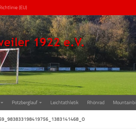
ichtlinie (EU)
Potzberglauf
Leichtathletik
Rhönrad
Mountainbi
69_983833198419756_1383141468_O