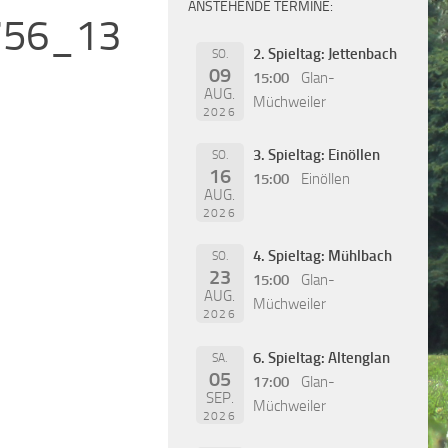
ANSTEHENDE TERMINE:
756_13
2. Spieltag: Jettenbach
SO.
09
15:00
Glan-
AUG.
Müchweiler
2026
3. Spieltag: Einöllen
SO.
16
15:00
Einöllen
AUG.
2026
4. Spieltag: Mühlbach
SO.
23
15:00
Glan-
AUG.
Müchweiler
2026
6. Spieltag: Altenglan
SA.
05
17:00
Glan-
SEP.
Müchweiler
2026