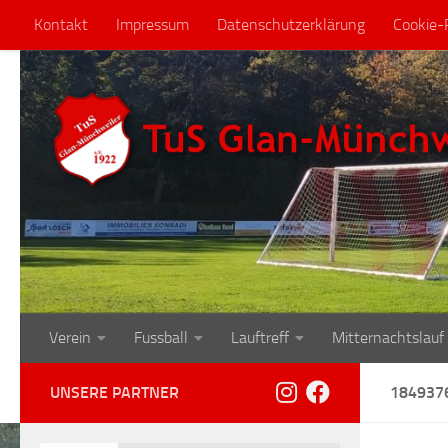
Kontakt
Impressum
Datenschutzerklärung
Cookie-R
Zum Inhalt springen
Verein
Fussball
Lauftreff
Mitternachtslauf
UNSERE PARTNER
184937