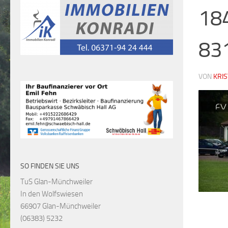
18
83
VON
KRI
SO FINDEN SIE UNS
TuS Glan-Münchweiler
In den Wolfswiesen
66907 Glan-Münchweiler
(06383) 5232