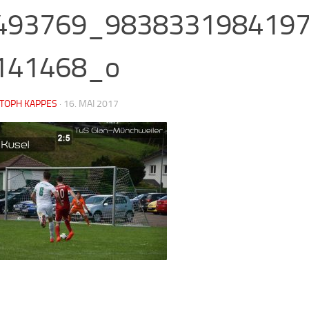
493769_983833198419
141468_o
STOPH KAPPES
·
16. MAI 2017