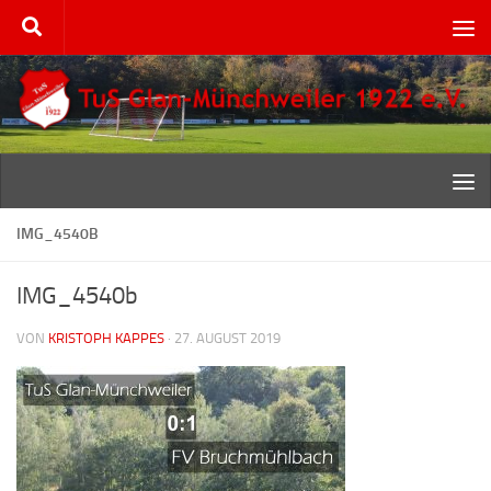
Zum Inhalt springen
IMG_4540B
IMG_4540b
VON
KRISTOPH KAPPES
·
27. AUGUST 2019