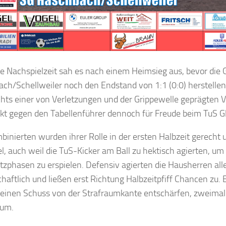
die Nachspielzeit sah es nach einem Heimsieg aus, bevor die
ch/Schellweiler noch den Endstand von 1:1 (0:0) herstellen
hts einer von Verletzungen und der Grippewelle geprägten V
kt gegen den Tabellenführer dennoch für Freude beim TuS 
binierten wurden ihrer Rolle in der ersten Halbzeit gerech
el, auch weil die TuS-Kicker am Ball zu hektisch agierten, um
itzphasen zu erspielen. Defensiv agierten die Hausherren all
chaftlich und ließen erst Richtung Halbzeitpfiff Chancen zu.
einen Schuss von der Strafraumkante entschärfen, zweimal 
ium.