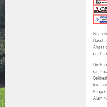
Bis in 
Haschba
Angesic
der Pun
Die Kom
das Spi
Ballbes
leidens
Kappes 
Alumin