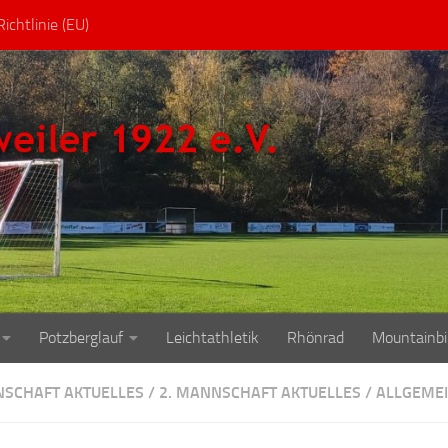
ichtlinie (EU)
Potzberglauf
Leichtathletik
Rhönrad
Mountainbi
NSCHAFT AKTUELLES
/
2. MANNSCHAFT AKTUELLES
/
ALLGEME