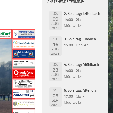
ANSTEHENDE TERMINE:
2. Spieltag: Jettenbach
SO.
09
15:00
Glan-
AUG.
Müchweiler
2026
3. Spieltag: Einöllen
SO.
16
15:00
Einöllen
AUG.
2026
4. Spieltag: Mühlbach
SO.
23
15:00
Glan-
AUG.
Müchweiler
2026
6. Spieltag: Altenglan
SA.
05
17:00
Glan-
SEP.
Müchweiler
2026