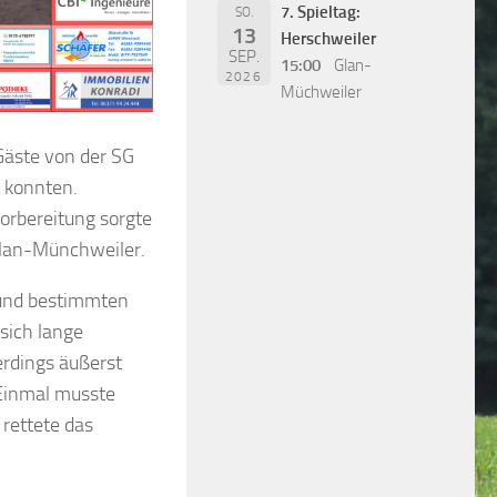
7. Spieltag:
SO.
13
Herschweiler
SEP.
15:00
Glan-
2026
Müchweiler
 Gäste von der SG
 konnten.
orbereitung sorgte
Glan-Münchweiler.
t und bestimmten
 sich lange
erdings äußerst
 Einmal musste
rettete das