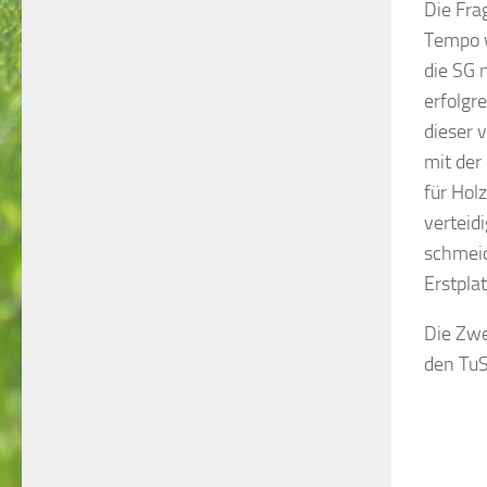
Die Fra
Tempo w
die SG 
erfolgr
dieser 
mit der
für Hol
verteid
schmeic
Erstpla
Die Zwe
den TuS