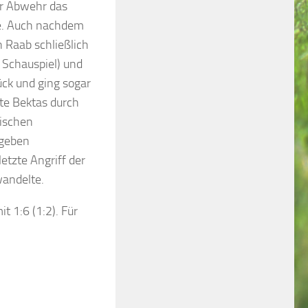
er Abwehr das
e. Auch nachdem
n Raab schließlich
s Schauspiel) und
ück und ging sogar
kte Bektas durch
mischen
egeben
etzte Angriff der
wandelte.
 1:6 (1:2). Für