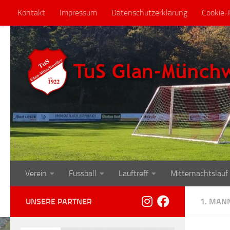
Kontakt
Impressum
Datenschutzerklärung
Cookie-R
Zum Inhalt springen
Verein
Fussball
Lauftreff
Mitternachtslauf
UNSERE PARTNER
1. MAN