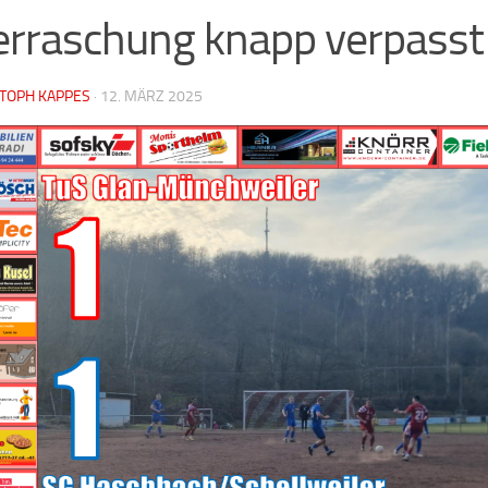
rraschung knapp verpasst
STOPH KAPPES
·
12. MÄRZ 2025