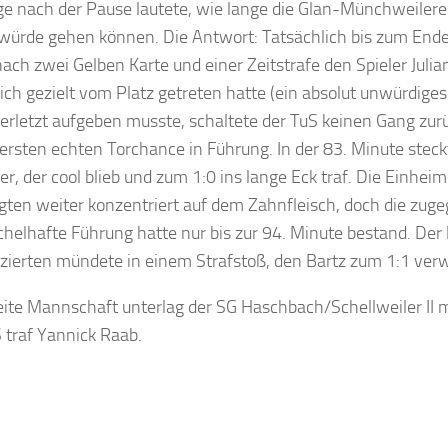
ge nach der Pause lautete, wie lange die Glan-Münchweiler
ürde gehen können. Die Antwort: Tatsächlich bis zum End
nach zwei Gelben Karte und einer Zeitstrafe den Spieler Julia
eich gezielt vom Platz getreten hatte (ein absolut unwürdige
verletzt aufgeben musste, schaltete der TuS keinen Gang zur
 ersten echten Torchance in Führung. In der 83. Minute stec
zer, der cool blieb und zum 1:0 ins lange Eck traf. Die Einhei
igten weiter konzentriert auf dem Zahnfleisch, doch die zug
helhafte Führung hatte nur bis zur 94. Minute bestand. Der l
tzierten mündete in einem Strafstoß, den Bartz zum 1:1 ver
ite Mannschaft unterlag der SG Haschbach/Schellweiler II mit
 traf Yannick Raab.