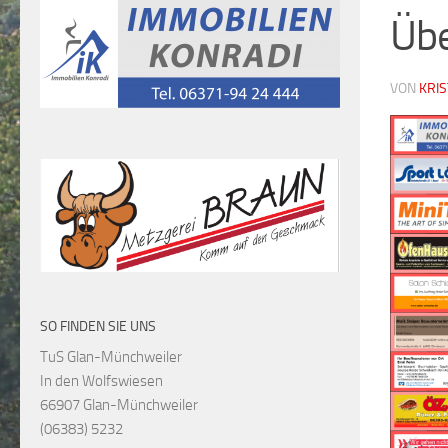
Übe
VON
KRI
SO FINDEN SIE UNS
TuS Glan-Münchweiler
In den Wolfswiesen
66907 Glan-Münchweiler
(06383) 5232