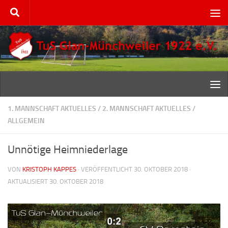
Zum Inhalt springen
1. MANNSCHAFT AKTUELLES
/
2. MANNSCHAFT AKTUELLES
/
ALLGEMEIN
Unnötige Heimniederlage
VON
KRISTOPH KAPPES
· VERÖFFENTLICHT
30. OKTOBER 2018
·
AKTUALISIERT
30. OKTOBER 2018