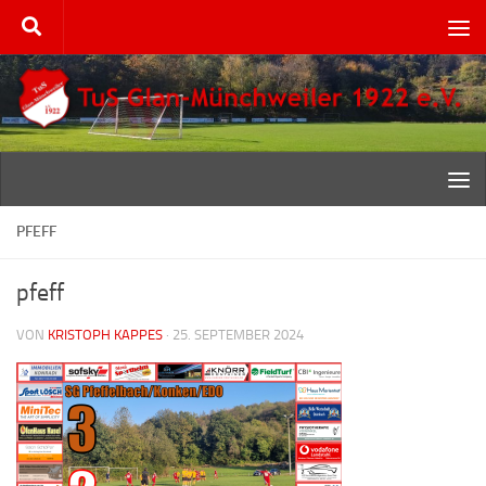
Zum Inhalt springen
PFEFF
pfeff
VON
KRISTOPH KAPPES
·
25. SEPTEMBER 2024