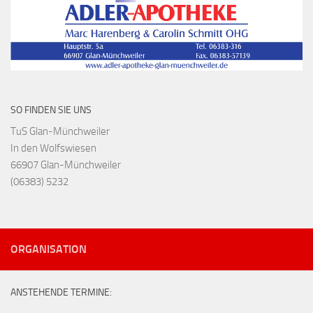
SO FINDEN SIE UNS
TuS Glan-Münchweiler
In den Wolfswiesen
66907 Glan-Münchweiler
(06383) 5232
ORGANISATION
ANSTEHENDE TERMINE: