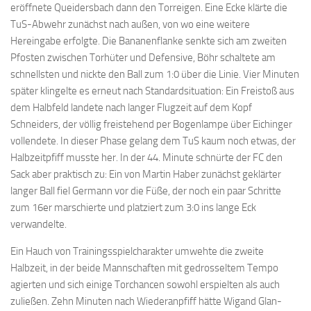
eröffnete Queidersbach dann den Torreigen. Eine Ecke klärte die
TuS-Abwehr zunächst nach außen, von wo eine weitere
Hereingabe erfolgte. Die Bananenflanke senkte sich am zweiten
Pfosten zwischen Torhüter und Defensive, Böhr schaltete am
schnellsten und nickte den Ball zum 1:0 über die Linie. Vier Minuten
später klingelte es erneut nach Standardsituation: Ein Freistoß aus
dem Halbfeld landete nach langer Flugzeit auf dem Kopf
Schneiders, der völlig freistehend per Bogenlampe über Eichinger
vollendete. In dieser Phase gelang dem TuS kaum noch etwas, der
Halbzeitpfiff musste her. In der 44. Minute schnürte der FC den
Sack aber praktisch zu: Ein von Martin Haber zunächst geklärter
langer Ball fiel Germann vor die Füße, der noch ein paar Schritte
zum 16er marschierte und platziert zum 3:0 ins lange Eck
verwandelte.
Ein Hauch von Trainingsspielcharakter umwehte die zweite
Halbzeit, in der beide Mannschaften mit gedrosseltem Tempo
agierten und sich einige Torchancen sowohl erspielten als auch
zuließen. Zehn Minuten nach Wiederanpfiff hätte Wigand Glan-