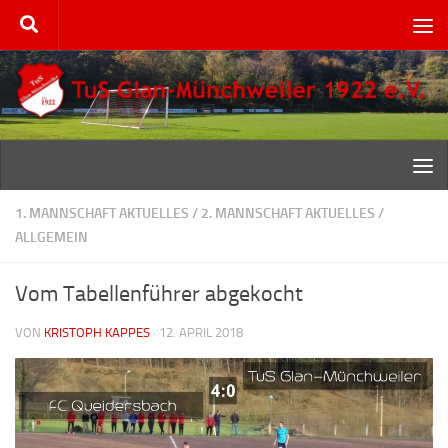
Zum Inhalt springen
1. MANNSCHAFT AKTUELLES
/
2. MANNSCHAFT AKTUELLES
/
ALLGEMEIN
Vom Tabellenführer abgekocht
VON
KRISTOPH KAPPES
·
12. APRIL 2018