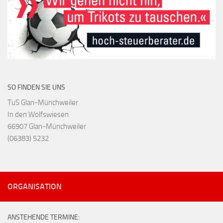
SO FINDEN SIE UNS
TuS Glan-Münchweiler
In den Wolfswiesen
66907 Glan-Münchweiler
(06383) 5232
ORGANISATION
ANSTEHENDE TERMINE: