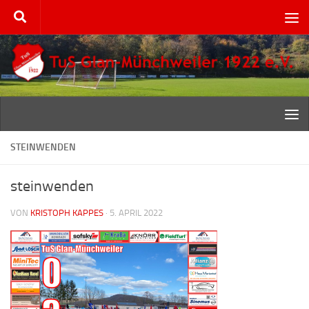
Zum Inhalt springen
STEINWENDEN
steinwenden
VON
KRISTOPH KAPPES
·
5. APRIL 2022