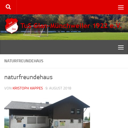
Zum Inhalt springen
NATURFREUNDEHAUS
naturfreundehaus
VON
KRISTOPH KAPPES
·
9. AUGUST 2018