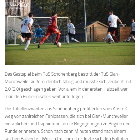
Das Gastspiel beim TuS Schönenberg bestritt der TuS Glan-
Münchweiler außerordentlich fahrig und musste sich verdient mit
2:0 (2:0) geschlagen geben. Vor allem in der ersten Halbzeit war
man den Einheimischen weit unterlegen.
Die Tabellenzweiten aus Schönenberg profitierten vom Anstoß
weg von zahlreichen Fehlpässen, die sich bei Glan-Münchweiler
einschlichen und frappierend an die Begegnungen zu Beginn der
Runde erinnerten. Schon nach zehn Minuten stand nach einem
solchen Ballverlust Welsch frei vorm Tor, legte sich den Ball aber