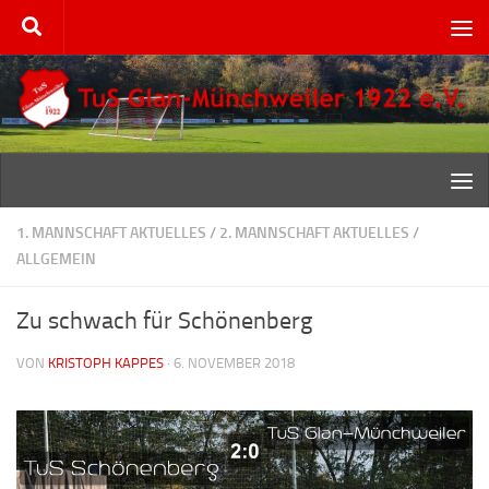
Zum Inhalt springen
1. MANNSCHAFT AKTUELLES
/
2. MANNSCHAFT AKTUELLES
/
ALLGEMEIN
Zu schwach für Schönenberg
VON
KRISTOPH KAPPES
·
6. NOVEMBER 2018