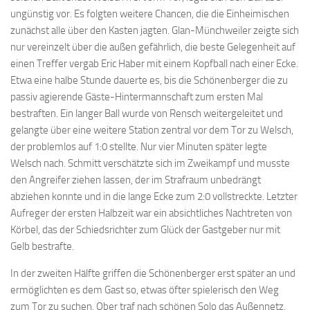
ungünstig vor. Es folgten weitere Chancen, die die Einheimischen
zunächst alle über den Kasten jagten. Glan-Münchweiler zeigte sich
nur vereinzelt über die außen gefährlich, die beste Gelegenheit auf
einen Treffer vergab Eric Haber mit einem Kopfball nach einer Ecke.
Etwa eine halbe Stunde dauerte es, bis die Schönenberger die zu
passiv agierende Gäste-Hintermannschaft zum ersten Mal
bestraften. Ein langer Ball wurde von Rensch weitergeleitet und
gelangte über eine weitere Station zentral vor dem Tor zu Welsch,
der problemlos auf 1:0 stellte. Nur vier Minuten später legte
Welsch nach. Schmitt verschätzte sich im Zweikampf und musste
den Angreifer ziehen lassen, der im Strafraum unbedrängt
abziehen konnte und in die lange Ecke zum 2:0 vollstreckte. Letzter
Aufreger der ersten Halbzeit war ein absichtliches Nachtreten von
Körbel, das der Schiedsrichter zum Glück der Gastgeber nur mit
Gelb bestrafte.
In der zweiten Hälfte griffen die Schönenberger erst später an und
ermöglichten es dem Gast so, etwas öfter spielerisch den Weg
zum Tor zu suchen. Ober traf nach schönen Solo das Außennetz,