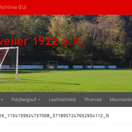
ichtlinie (EU)
Potzberglauf
Leichtathletik
Rhönrad
Mountainbi
16_1154159924737008_5718957247652954112_N