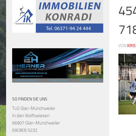
45
71
VON
KRI
SO FINDEN SIE UNS
TuS Glan-Münchweiler
In den Wolfswiesen
66907 Glan-Münchweiler
(06383) 5232