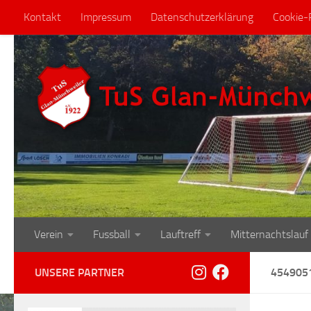
Kontakt
Impressum
Datenschutzerklärung
Cookie-R
Zum Inhalt springen
Verein
Fussball
Lauftreff
Mitternachtslauf
UNSERE PARTNER
454905