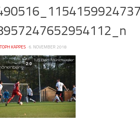
490516_115415992473
8957247652954112_n
STOPH KAPPES
·
6. NOVEMBER 2018