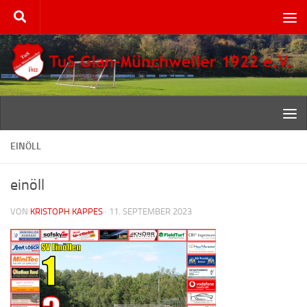
Zum Inhalt springen
EINÖLL
einöll
VON
KRISTOPH KAPPES
·
11. SEPTEMBER 2023