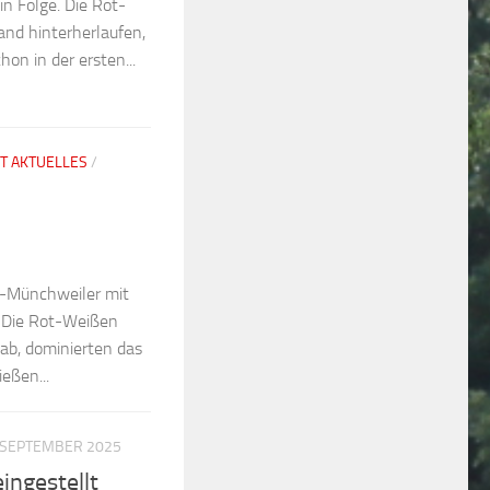
in Folge. Die Rot-
nd hinterherlaufen,
hon in der ersten...
T AKTUELLES
/
n-Münchweiler mit
e. Die Rot-Weißen
 ab, dominierten das
eßen...
 SEPTEMBER 2025
ingestellt