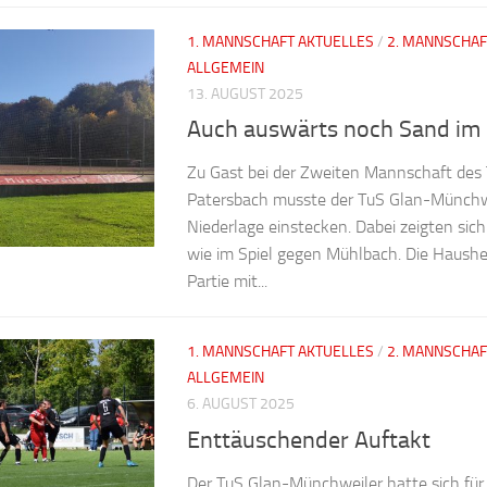
1. MANNSCHAFT AKTUELLES
/
2. MANNSCHAF
ALLGEMEIN
13. AUGUST 2025
Auch auswärts noch Sand im 
Zu Gast bei der Zweiten Mannschaft des
Patersbach musste der TuS Glan-Münchwei
Niederlage einstecken. Dabei zeigten sic
wie im Spiel gegen Mühlbach. Die Haush
Partie mit...
1. MANNSCHAFT AKTUELLES
/
2. MANNSCHAF
ALLGEMEIN
6. AUGUST 2025
Enttäuschender Auftakt
Der TuS Glan-Münchweiler hatte sich für 