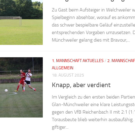
Zu Gast beim Aufsteiger in Welchweiler 
Spielbeginn absehbar, worauf es ankomm
das schwer bespielbare Geläuf einzustell
entsprechenden Vorgaben umzusetzen. 
Münchweiler gelang dies mit Bravour,...
1. MANNSCHAFT AKTUELLES
/
2. MANNSCHAF
ALLGEMEIN
18. AUGUST 2025
Knapp, aber verdient
Im Vergleich zu den ersten beiden Partien
Glan-Münchweiler eine klare Leistungsst
gegen den VfB Reichenbach II mit 2:1 (1:1)
Torausbeute blieb weiterhin ausbaufähig. 
giftiger...