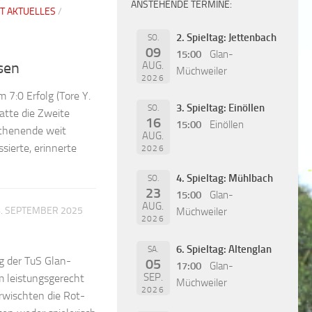
ANSTEHENDE TERMINE:
T AKTUELLES
/
2. Spieltag: Jettenbach
SO.
09
15:00
Glan-
sen
AUG.
Müchweiler
2026
m 7:0 Erfolg (Tore Y.
3. Spieltag: Einöllen
SO.
atte die Zweite
16
15:00
Einöllen
ochenende weit
AUG.
sierte, erinnerte
2026
4. Spieltag: Mühlbach
SO.
23
15:00
Glan-
AUG.
. SEPTEMBER 2025
Müchweiler
2026
6. Spieltag: Altenglan
SA.
g der TuS Glan-
05
17:00
Glan-
SEP.
m leistungsgerecht
Müchweiler
2026
 erwischten die Rot-