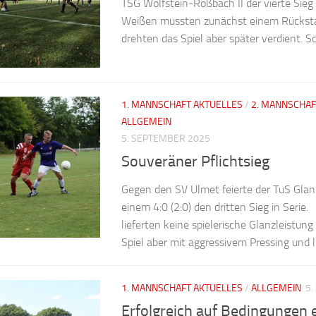
TSG Wolfstein-Roßbach II der vierte Sieg 
Weißen mussten zunächst einem Rücksta
drehten das Spiel aber später verdient. Sc
1. MANNSCHAFT AKTUELLES
/
2. MANNSCHAF
ALLGEMEIN
5. SEPTEMBER 2025
Souveräner Pflichtsieg
Gegen den SV Ulmet feierte der TuS Gla
einem 4:0 (2:0) den dritten Sieg in Seri
lieferten keine spielerische Glanzleistung
Spiel aber mit aggressivem Pressing und li
1. MANNSCHAFT AKTUELLES
/
ALLGEMEIN
5.
Erfolgreich auf Bedingungen e