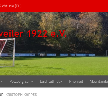
ichtlinie (EU)
Potzberglauf
Leichtathletik
Rhönrad
Mountainbi
OR:
KRISTOPH KAPPES