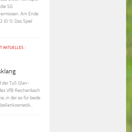
 die SG
vermissen. Am Ende
2 (0:1). Das Spiel
T AKTUELLES
/
klang
d der TuS Glan-
des VfB Reichenbach
ie, in der es für beide
ellenkosmetik...