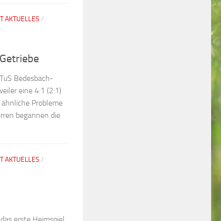
T AKTUELLES
/
Getriebe
 TuS Bedesbach-
ler eine 4:1 (2:1)
h ähnliche Probleme
erren begannen die
T AKTUELLES
/
das erste Heimspiel