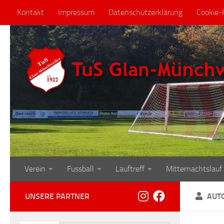
Kontakt
Impressum
Datenschutzerklärung
Cookie-R
Zum Inhalt springen
Verein
Fussball
Lauftreff
Mitternachtslauf
UNSERE PARTNER
AUT