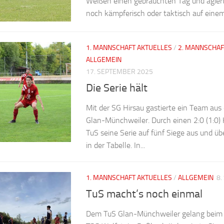
Weißen einen gebrauchten Tag und agiert
noch kämpferisch oder taktisch auf einem.
1. MANNSCHAFT AKTUELLES
/
2. MANNSCHAF
ALLGEMEIN
17. SEPTEMBER 2025
Die Serie hält
Mit der SG Hirsau gastierte ein Team aus
Glan-Münchweiler. Durch einen 2:0 (1:0)
TuS seine Serie auf fünf Siege aus und üb
in der Tabelle. In...
1. MANNSCHAFT AKTUELLES
/
ALLGEMEIN
8.
TuS macht’s noch einmal
Dem TuS Glan-Münchweiler gelang beim 3