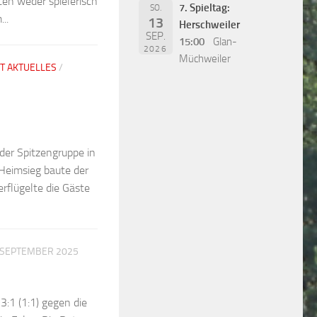
en weder spielerisch
7. Spieltag:
SO.
..
13
Herschweiler
SEP.
15:00
Glan-
2026
Müchweiler
T AKTUELLES
/
 der Spitzengruppe in
 Heimsieg baute der
erflügelte die Gäste
 SEPTEMBER 2025
:1 (1:1) gegen die