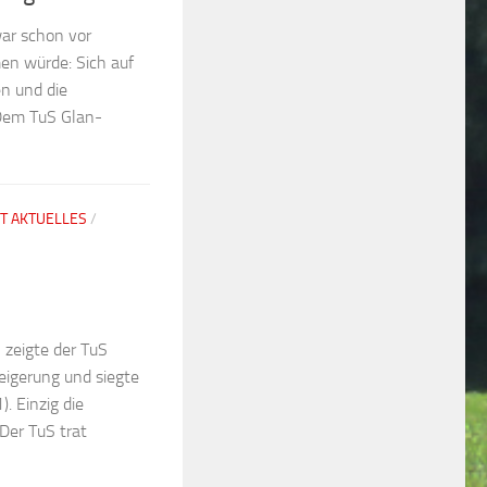
war schon vor
en würde: Sich auf
en und die
Dem TuS Glan-
T AKTUELLES
/
 zeigte der TuS
eigerung und siegte
. Einzig die
Der TuS trat