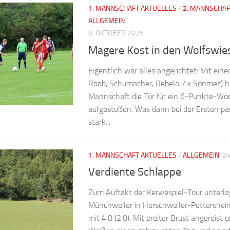
1. MANNSCHAFT AKTUELLES
/
2. MANNSCHAF
ALLGEMEIN
8. OKTOBER 2025
Magere Kost in den Wolfswie
Eigentlich war alles angerichtet: Mit eine
Raab, Schumacher, Rebelo, 4x Sönmez) h
Mannschaft die Tür für ein 6-Punkte-W
aufgestoßen. Was dann bei der Ersten pas
stark...
1. MANNSCHAFT AKTUELLES
/
ALLGEMEIN
24
Verdiente Schlappe
Zum Auftakt der Kerwespiel-Tour unterla
Münchweiler in Herschweiler-Pettershei
mit 4:0 (2:0). Mit breiter Brust angereist