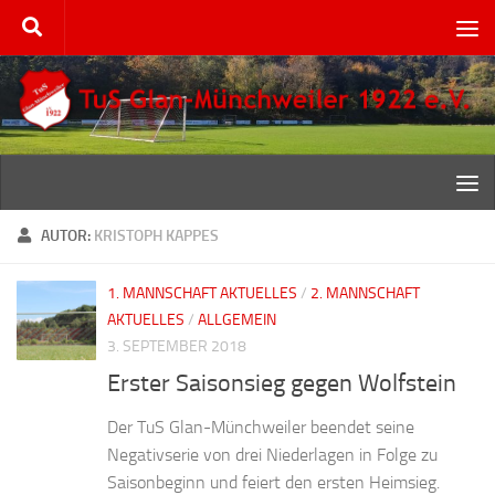
Zum Inhalt springen
AUTOR:
KRISTOPH KAPPES
1. MANNSCHAFT AKTUELLES
/
2. MANNSCHAFT
AKTUELLES
/
ALLGEMEIN
3. SEPTEMBER 2018
Erster Saisonsieg gegen Wolfstein
Der TuS Glan-Münchweiler beendet seine
Negativserie von drei Niederlagen in Folge zu
Saisonbeginn und feiert den ersten Heimsieg.