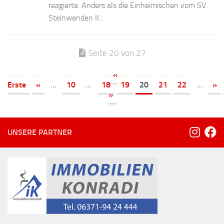
reagierte. Anders als die Einheimischen vom SV
Steinwenden II...
Seite 20 von 27
«
Erste
«
...
10
...
18
19
20
21
22
...
»
»
UNSERE PARTNER