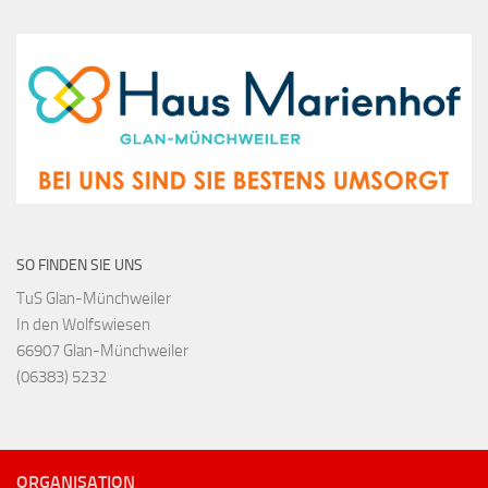
SO FINDEN SIE UNS
TuS Glan-Münchweiler
In den Wolfswiesen
66907 Glan-Münchweiler
(06383) 5232
ORGANISATION