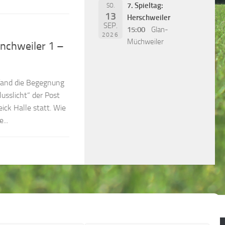
7. Spieltag:
SO.
13
Herschweiler
SEP.
15:00
Glan-
2026
Müchweiler
nchweiler 1 –
fand die Begegnung
usslicht“ der Post
ick Halle statt. Wie
...
ie (EU)