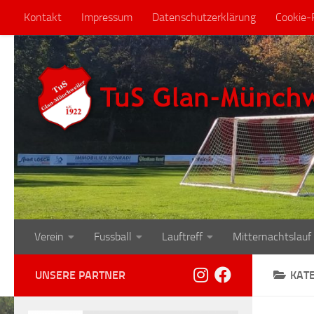
Kontakt
Impressum
Datenschutzerklärung
Cookie-R
Zum Inhalt springen
Verein
Fussball
Lauftreff
Mitternachtslauf
UNSERE PARTNER
KAT