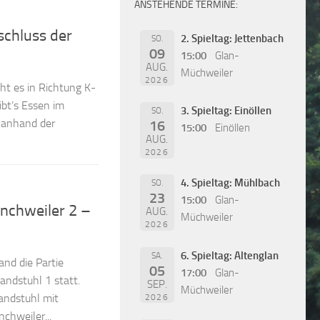
ANSTEHENDE TERMINE:
chluss der
2. Spieltag: Jettenbach
SO.
09
15:00
Glan-
AUG.
Müchweiler
2026
ht es in Richtung K-
ibt’s Essen im
3. Spieltag: Einöllen
SO.
n anhand der
16
15:00
Einöllen
AUG.
2026
4. Spieltag: Mühlbach
SO.
23
15:00
Glan-
nchweiler 2 –
AUG.
Müchweiler
2026
6. Spieltag: Altenglan
SA.
nd die Partie
05
17:00
Glan-
andstuhl 1 statt.
SEP.
Müchweiler
andstuhl mit
2026
chweiler...