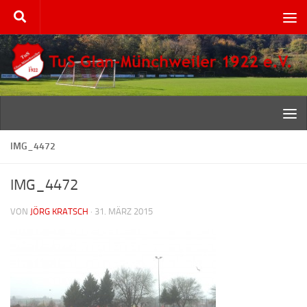
Zum Inhalt springen
IMG_4472
IMG_4472
VON
JÖRG KRATSCH
·
31. MÄRZ 2015