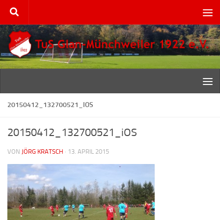
Zum Inhalt springen
20150412_132700521_IOS
20150412_132700521_iOS
VON
JÖRG KRATSCH
·
13. APRIL 2015