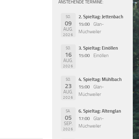
ANSTEHENDE TERMINE:
2. Spieltag: Jettenbach
SO.
09
15:00
Glan-
AUG.
Müchweiler
2026
3. Spieltag: Einöllen
SO.
16
15:00
Einöllen
AUG.
2026
4. Spieltag: Mühlbach
SO.
23
15:00
Glan-
AUG.
Müchweiler
2026
6. Spieltag: Altenglan
SA.
05
17:00
Glan-
SEP.
Müchweiler
2026