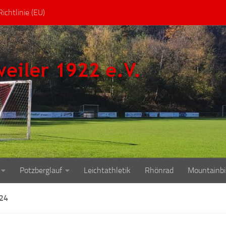
ichtlinie (EU)
Potzberglauf
Leichtathletik
Rhönrad
Mountainbi
24