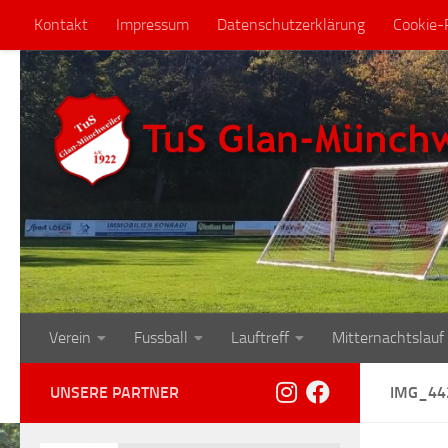
Kontakt
Impressum
Datenschutzerklärung
Cookie-R
Zum Inhalt springen
Verein
Fussball
Lauftreff
Mitternachtslauf
UNSERE PARTNER
IMG_44