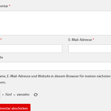
entar
*
e
*
E-Mail-Adresse
*
te
me, E-Mail-Adresse und Website in diesem Browser für meinen nächste
ern.
+
fünf
=
vierzehn