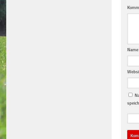
Komm
Nam
Websi
Na
speich