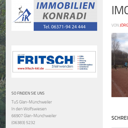
IM
VON
JÖR
SO FINDEN SIE UNS
TuS Glan-Münchweiler
In den Wolfswiesen
66907 Glan-Münchweiler
SCHRE
(06383) 5232