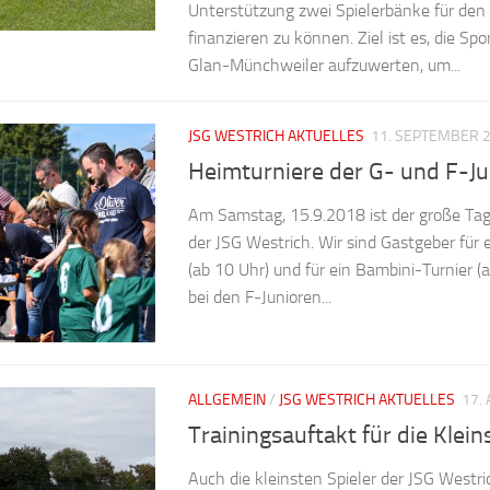
Unterstützung zwei Spielerbänke für den 
finanzieren zu können. Ziel ist es, die Sp
Glan-Münchweiler aufzuwerten, um...
JSG WESTRICH AKTUELLES
11. SEPTEMBER 
Heimturniere der G- und F-Ju
Am Samstag, 15.9.2018 ist der große Tag 
der JSG Westrich. Wir sind Gastgeber für 
(ab 10 Uhr) und für ein Bambini-Turnier (
bei den F-Junioren...
ALLGEMEIN
/
JSG WESTRICH AKTUELLES
17.
Trainingsauftakt für die Klein
Auch die kleinsten Spieler der JSG Westri