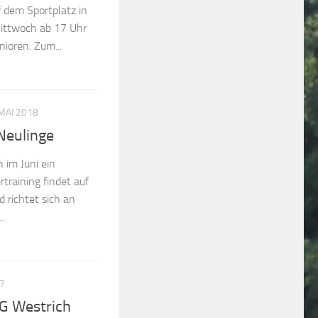
 dem Sportplatz in
ittwoch ab 17 Uhr
nioren. Zum...
 MAI 2018
Neulinge
h im Juni ein
training findet auf
 richtet sich an
..
7
G Westrich