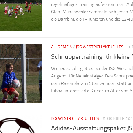
regelmäßiges Training aufgenommen. Auf
Glan-Münchweiler sammeln sich jeden M
die Bambini, die F- Junioren und die E2-Ju
ALLGEMEIN
/
JSG WESTRICH AKTUELLES
30.
Schnuppertraining für kleine 
Wie jedes Jahr gibt es bei der JSG Westric
Angebot für Neueinsteiger. Das Schnupper
dem Rasenplatz in Steinwenden statt und
fußballinteressierte Kinder im Alter von 5.
JSG WESTRICH AKTUELLES
15. OKTOBER 201
Adidas-Ausstattungspaket JS