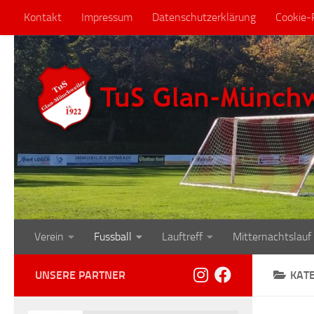
Kontakt
Impressum
Datenschutzerklärung
Cookie-R
Zum Inhalt springen
Verein
Fussball
Lauftreff
Mitternachtslauf
UNSERE PARTNER
KAT