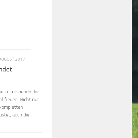
 AUGUST 2017
ndet
ne Trikotspende der
l freuen. Nicht nur
 kompletten
stet, auch die