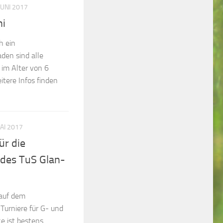
JUNI 2017
ni
h ein
den sind alle
 im Alter von 6
itere Infos finden
MAI 2017
ür die
 des TuS Glan-
 auf dem
urniere für G- und
e ist bestens