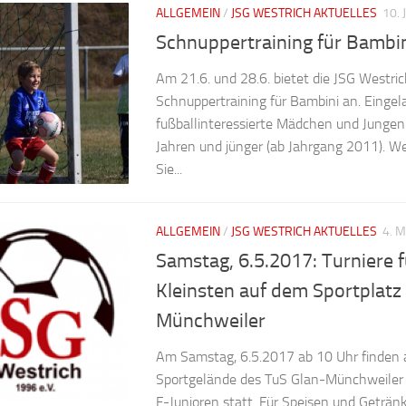
ALLGEMEIN
/
JSG WESTRICH AKTUELLES
10. 
Schnuppertraining für Bambi
Am 21.6. und 28.6. bietet die JSG Westric
Schnuppertraining für Bambini an. Eingela
fußballinteressierte Mädchen und Jungen
Jahren und jünger (ab Jahrgang 2011). We
Sie...
ALLGEMEIN
/
JSG WESTRICH AKTUELLES
4. 
Samstag, 6.5.2017: Turniere f
Kleinsten auf dem Sportplatz
Münchweiler
Am Samstag, 6.5.2017 ab 10 Uhr finden
Sportgelände des TuS Glan-Münchweiler T
F-Junioren statt. Für Speisen und Getränk