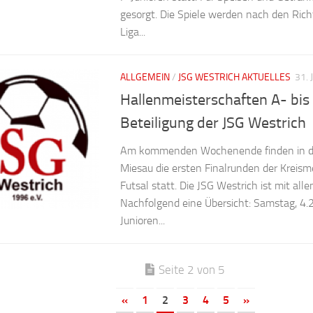
gesorgt. Die Spiele werden nach den Richt
Liga...
ALLGEMEIN
/
JSG WESTRICH AKTUELLES
31.
Hallenmeisterschaften A- bis
Beteiligung der JSG Westrich
Am kommenden Wochenende finden in der
Miesau die ersten Finalrunden der Kreism
Futsal statt. Die JSG Westrich ist mit all
Nachfolgend eine Übersicht: Samstag, 4.2
Junioren...
Seite 2 von 5
«
1
2
3
4
5
»