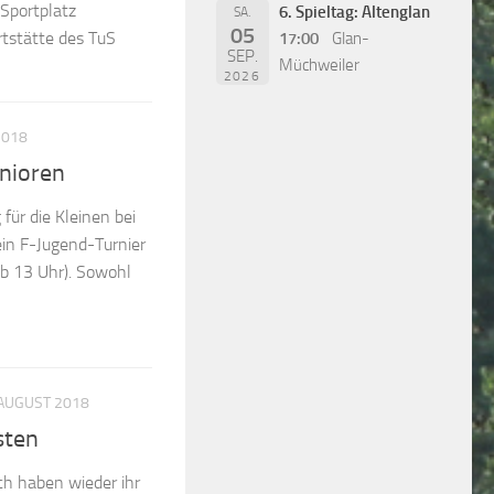
Sportplatz
6. Spieltag: Altenglan
SA.
05
ortstätte des TuS
17:00
Glan-
SEP.
Müchweiler
2026
2018
nioren
für die Kleinen bei
ein F-Jugend-Turnier
ab 13 Uhr). Sowohl
 AUGUST 2018
sten
ch haben wieder ihr