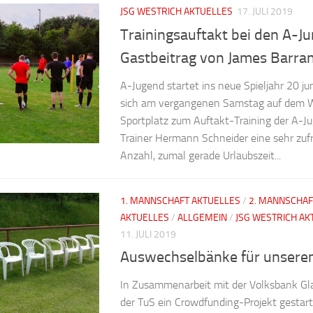
JSG WESTRICH AKTUELLES
17. JULI 2019
Trainingsauftakt bei den A-Ju
Gastbeitrag von James Barra
A-Jugend startet ins neue Spieljahr 20 
sich am vergangenen Samstag auf dem W
Sportplatz zum Auftakt-Training der A-J
Trainer Hermann Schneider eine sehr zuf
Anzahl, zumal gerade Urlaubszeit...
1. MANNSCHAFT AKTUELLES
/
2. MANNSCHAF
AKTUELLES
/
ALLGEMEIN
/
JSG WESTRICH AK
11. JULI 2019
Auswechselbänke für unsere
In Zusammenarbeit mit der Volksbank G
der TuS ein Crowdfunding-Projekt gestart