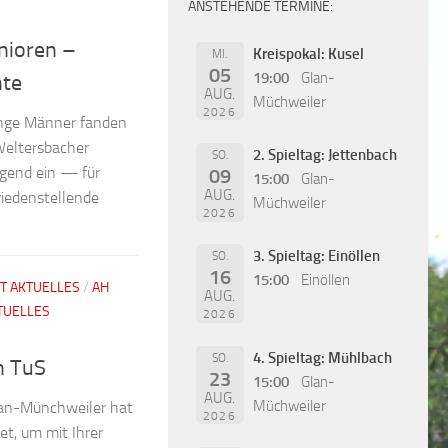
ANSTEHENDE TERMINE:
nioren –
Kreispokal: Kusel
MI.
05
19:00
Glan-
nte
AUG.
Müchweiler
2026
junge Männer fanden
eltersbacher
2. Spieltag: Jettenbach
SO.
ugend ein — für
09
15:00
Glan-
AUG.
riedenstellende
Müchweiler
2026
3. Spieltag: Einöllen
SO.
16
15:00
Einöllen
T AKTUELLES
/
AH
AUG.
TUELLES
2026
4. Spieltag: Mühlbach
SO.
n TuS
23
15:00
Glan-
AUG.
Müchweiler
lan-Münchweiler hat
2026
et, um mit Ihrer