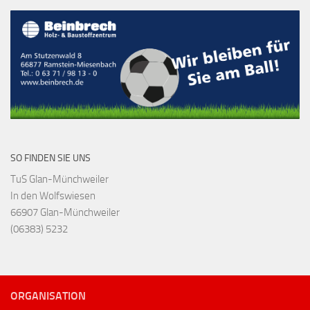
SO FINDEN SIE UNS
TuS Glan-Münchweiler
In den Wolfswiesen
66907 Glan-Münchweiler
(06383) 5232
ORGANISATION