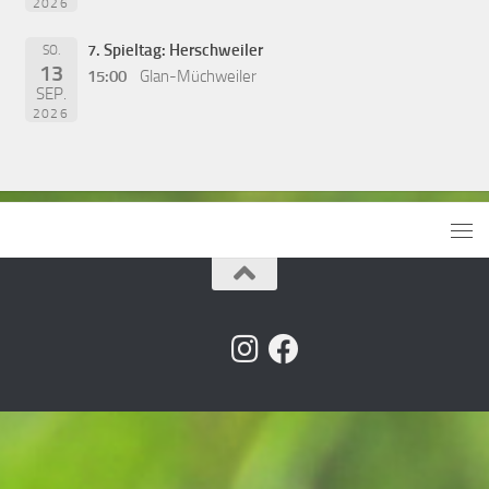
2026
7. Spieltag: Herschweiler
SO.
13
15:00
Glan-Müchweiler
SEP.
2026