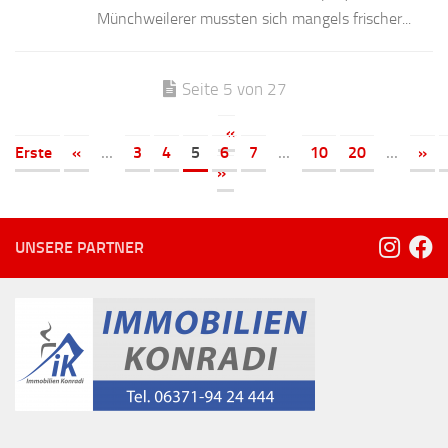
Münchweilerer mussten sich mangels frischer...
Seite 5 von 27
«
Erste
«
...
3
4
5
6
7
...
10
20
...
»
»
UNSERE PARTNER