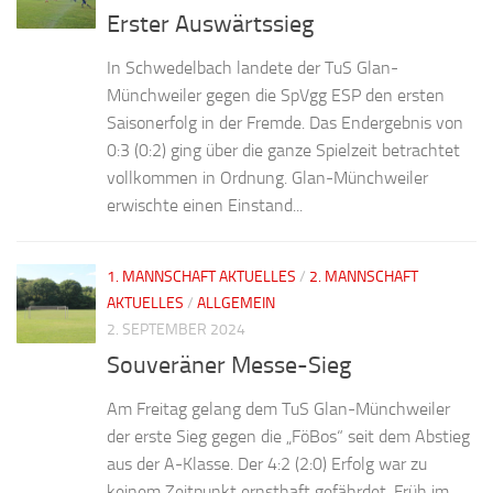
Erster Auswärtssieg
In Schwedelbach landete der TuS Glan-
Münchweiler gegen die SpVgg ESP den ersten
Saisonerfolg in der Fremde. Das Endergebnis von
0:3 (0:2) ging über die ganze Spielzeit betrachtet
vollkommen in Ordnung. Glan-Münchweiler
erwischte einen Einstand...
1. MANNSCHAFT AKTUELLES
/
2. MANNSCHAFT
AKTUELLES
/
ALLGEMEIN
2. SEPTEMBER 2024
Souveräner Messe-Sieg
Am Freitag gelang dem TuS Glan-Münchweiler
der erste Sieg gegen die „FöBos“ seit dem Abstieg
aus der A-Klasse. Der 4:2 (2:0) Erfolg war zu
keinem Zeitpunkt ernsthaft gefährdet. Früh im