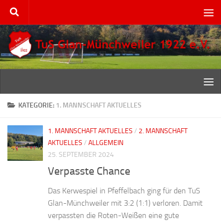
Zum Inhalt springen
KATEGORIE:
1. MANNSCHAFT AKTUELLES
1. MANNSCHAFT AKTUELLES
/
2. MANNSCHAFT
AKTUELLES
/
ALLGEMEIN
25. SEPTEMBER 2024
Verpasste Chance
Das Kerwespiel in Pfeffelbach ging für den TuS
Glan-Münchweiler mit 3:2 (1:1) verloren. Damit
verpassten die Roten-Weißen eine gute